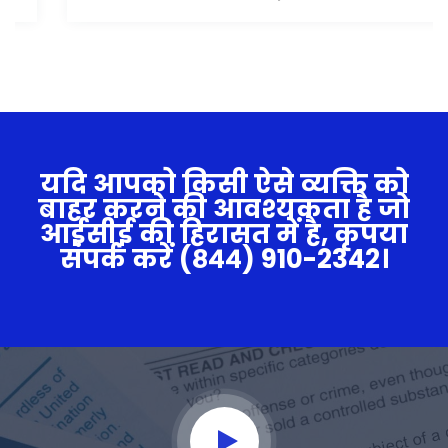
यदि आपको किसी ऐसे व्यक्ति को
बाहर करने की आवश्यकता है जो
आईसीई की हिरासत में है, कृपया
संपर्क
करें (८४४) 910-2342
।