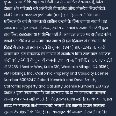
कृपया ध्यान दें कि यह एक निजी रूप से संचालित वेबसाइट है, जिसे
दोस्तों और परिवारों को अमेरिकी डिपार्टमेंट ऑफ होमलैंड सिक्योरिटी,
इमिग्रेशन एंड कस्टम्स इंफोर्समेंट (ICE) द्वारा हिरासत में लिए गए
एलियंस के बारे में जानकारी हासिल करने के लिए बनाया गया है। यह
साइट ICE सहित किसी भी राज्य, संघीय या स्थानीय सरकारी एजेंसी द्वारा
संचालित, रखरखाव या प्रायोजित नहीं है। आप इस साइट पर सूचीबद्ध फोन
नंबरों पर सीधे ICE से संपर्क कर सकते हैं। हम हिरासत से एलियंस की
रिहाई में सहायता प्रदान करते हैं। कृपया (844) 910-2342 पर हमसे
संपर्क करें। इस वेबसाइट के माध्यम से संसाधित किए जाने वाले आव्रजन
बांडों को एलेघेनी कैजुअल्टी कंपनी, एक न्यू जर्सी कॉर्पोरेशन, एनएआईसी
# 13285, 1 Baxter Way, Suite 130, Westlake Village, CA 91362,
AIA Holdings, Inc., California Property and Casualty License
Number 6006247, Robert Kersnick and Dave Smith,
California Property and Casualty License Numbers 2107129
350513 द्वारा लिखा गया है। इस वेबसाइट पर दी गई जानकारी कानूनी
सलाह का गठन नहीं करती है, और इसका इरादा नहीं है; इसके बजाय, इस
साइट पर उपलब्ध सभी जानकारी, सामग्री और सामग्री केवल सामान्य
सूचना के उद्देश्यों के लिए हैं। इस वेबसाइट की जानकारी सबसे अद्यतित