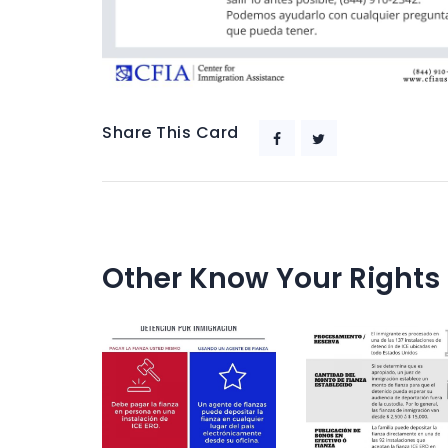
Share This Card
Navegación
de
Other Know Your Rights
entradas