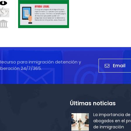
S
CONOCE TUS
DERECHOS: Qué
na
hacer si usted
Recurso para inmigración detención y
e
es arrestado
Email
liberación 24/7/365.
e
Últimas noticias
La importancia de 
abogados en el p
de inmigración