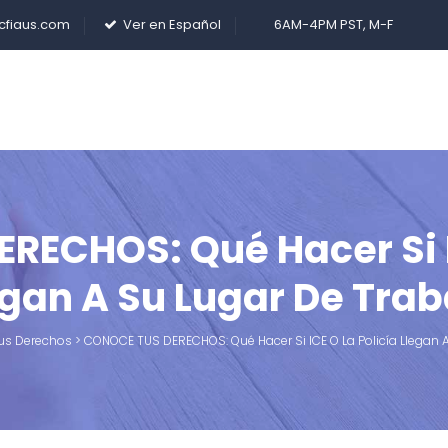
cfiaus.com
Ver en Español
6AM-4PM PST, M-F
ECHOS: Qué Hacer Si I
egan A Su Lugar De Trab
us Derechos
>
CONOCE TUS DERECHOS: Qué Hacer Si ICE O La Policía Llegan 