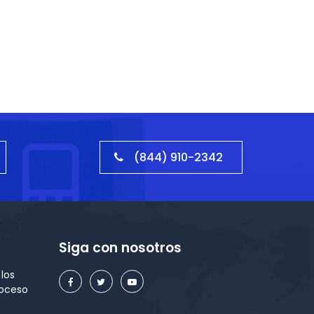
(844) 910-2342
Siga con nosotros
los
roceso