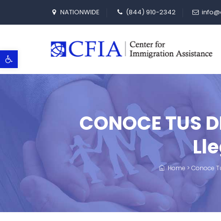
NATIONWIDE
(844) 910-2342
info@
Abrir barra de herramientas
CONOCE TUS DER
Ll
Home
>
Conoce T