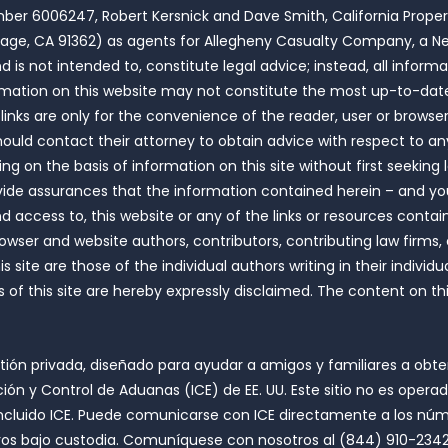
umber 6006247, Robert Kersnick and Dave Smith, California Prope
Village, CA 91362) as agents for Allegheny Casualty Company, a 
 is not intended to, constitute legal advice; instead, all informa
ormation on this website may not constitute the most up-to-date 
ch links are only for the convenience of the reader, user or bro
should contact their attorney to obtain advice with respect to any
ing on the basis of information on this site without first seeking
ovide assurances that the information contained herein – and your 
and access to, this website or any of the links or resources conta
 browser and website authors, contributors, contributing law fir
site are those of the individual authors writing in their individual 
f this site are hereby expressly disclaimed. The content on this
tión privada, diseñado para ayudar a amigos y familiares a obte
ón y Control de Aduanas (ICE) de EE. UU. Este sitio no es oper
incluido ICE. Puede comunicarse con ICE directamente a los núme
eros bajo custodia. Comuníquese con nosotros al (844) 910-2342.