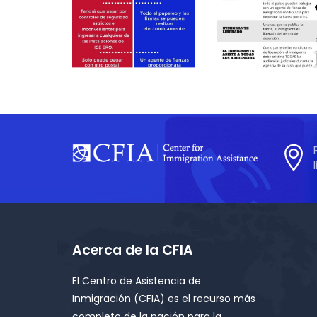
Liberación de
CONOCE TU
inmigración –
DERECHOS:
PAGAR LA
Cómo funcio
FIANZA USTED
el proceso d
MISMO VS.
liberación d
USANDO UN
inmigración
AGENTE DE
FIANZA
Acerca de la CFIA
El Centro de Asistencia de
Inmigración (CFIA) es el recurso más
completo de la nación para la