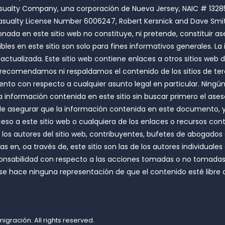
sualty Company, una corporación de Nueva Jersey, NAIC # 13285, 
d Casualty License Number 6006247, Robert Kersnick and Dave Smit
nada en este sitio web no constituye, ni pretende, constituir as
ibles en este sitio son solo para fines informativos generales. L
 actualizada. Este sitio web contiene enlaces a otros sitios web 
 recomendamos ni respaldamos el contenido de los sitios de terc
o con respecto a cualquier asunto legal en particular. Ningún 
a información contenida en este sitio sin buscar primero el ases
de asegurar que la información contenida en este documento, y 
acceso a este sitio web o cualquiera de los enlaces o recursos co
r y los autores del sitio web, contribuyentes, bufetes de abogad
n, oa través de, este sitio son las de los autores individuales qu
nsabilidad con respecto a las acciones tomadas o no tomadas en
 se hace ninguna representación de que el contenido esté libre d
nmigración
. All rights reserved.